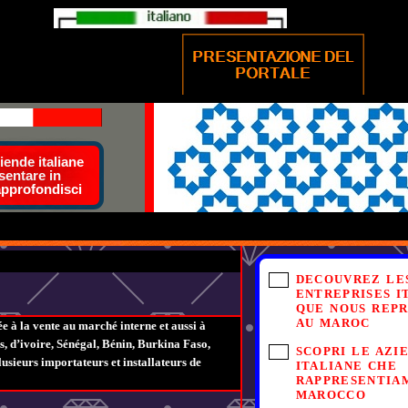
ende italiane
sentare in
approfondisci
DECOUVREZ LE
ENTREPRISES I
QUE NOUS REP
AU MAROC
à la vente au marché interne et aussi à
s, d’ivoire, Sénégal, Bénin, Burkina Faso,
SCOPRI LE AZI
sieurs importateurs et installateurs de
ITALIANE CHE
RAPPRESENTIA
MAROCCO