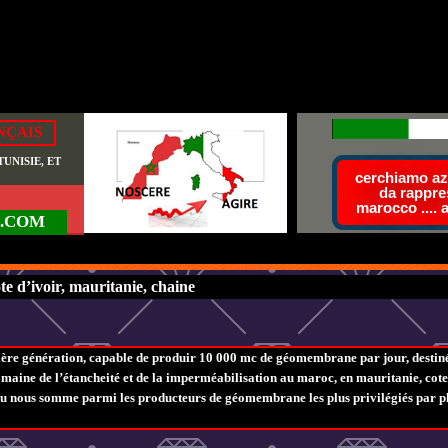
NÇAIS
UNISIE, ET
cerchiamo azi
da rappre
marocco .... 
.COM
 d’ivoir, mauritanie, chaine
e génération, capable de produir 10 000 mc de géomembrane par jour, destinée 
maine de l’étancheité et de la imperméabilisation au maroc, en mauritanie, cote
u nous somme parmi les producteurs de géomembrane les plus privilégiés par plu