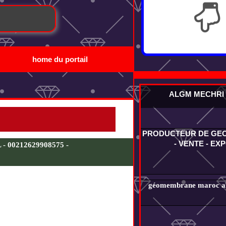
home du portail
ALGM MECHRI
PRODUCTEUR DE G
- VENTE - EX
00212629908575 -
géomembrane maroc alg