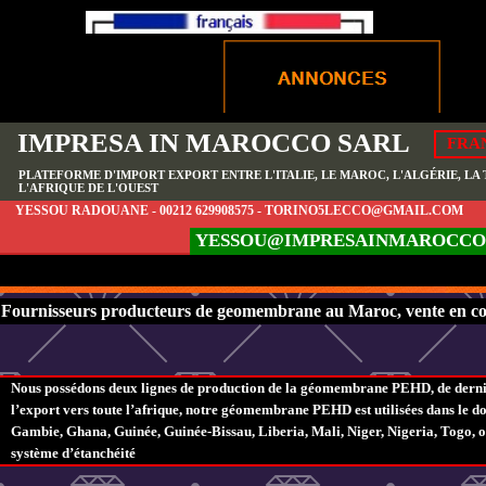
IMPRESA IN MAROCCO SARL
FRA
PLATEFORME D'IMPORT EXPORT ENTRE L'ITALIE, LE MAROC, L'ALGÉRIE, LA T
L'AFRIQUE DE L'OUEST
YESSOU RADOUANE - 00212 629908575 - TORINO5LECCO@GMAIL.COM
YESSOU@IMPRESAINMAROCCO
Fournisseurs producteurs de geomembrane au Maroc, vente en cote
Nous possédons deux lignes de production de la géomembrane PEHD, de dernièr
l’export vers toute l’afrique, notre géomembrane PEHD est utilisées dans le do
Gambie, Ghana, Guinée, Guinée-Bissau, Liberia, Mali, Niger, Nigeria, Togo, o
système d’étanchéité