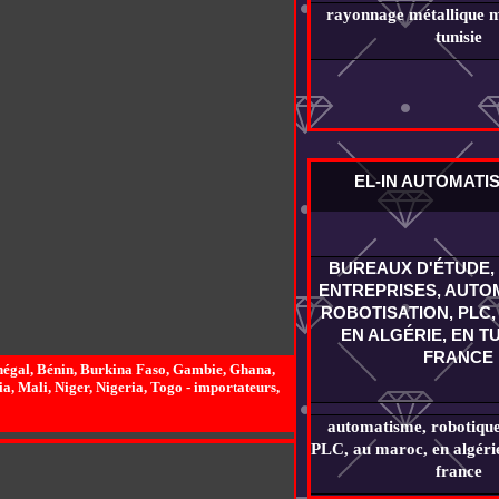
rayonnage métallique m
tunisie
EL-IN AUTOMATI
BUREAUX D'ÉTUDE, 
ENTREPRISES, AUTOM
ROBOTISATION, PLC,
EN ALGÉRIE, EN TU
FRANCE
égal, Bénin, Burkina Faso, Gambie, Ghana,
a, Mali, Niger, Nigeria, Togo - importateurs,
automatisme, robotique,
PLC, au maroc, en algérie,
france