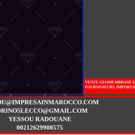
VENTE GEOMEMBRANE EN 
FOURNISSEURS, IMPORT
OU@IMPRESAINMAROCCO.COM
ORINO5LECCO@GMAIL.COM
YESSOU RADOUANE
00212629908575