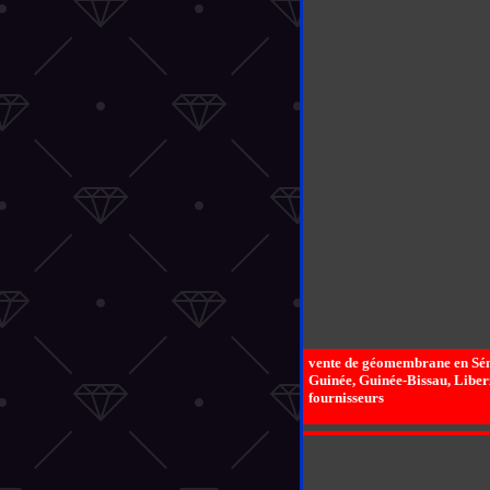
vente de géomembrane en Sén
Guinée, Guinée-Bissau, Liberi
fournisseurs