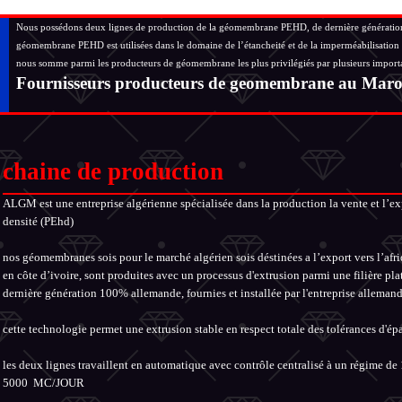
Nous possédons deux lignes de production de la géomembrane PEHD, de dernière génération, c
géomembrane PEHD est utilisées dans le domaine de l’étancheité et de la imperméabilisation 
nous somme parmi les producteurs de géomembrane les plus privilégiés par plusieurs importate
Fournisseurs producteurs de geomembrane au Maroc, 
chaine de production
ALGM est une entreprise algérienne spécialisée dans la production la vente et l’
densité (PEhd)
nos géomembranes sois pour le marché algérien sois déstinées a l’export vers l’af
en côte d’ivoire, sont produites avec un processus d'extrusion parmi une filière pla
dernière génération 100% allemande, fournies et installée par l'entreprise alle
cette technologie permet une extrusion stable en respect totale des tolérances d'ép
les deux lignes travaillent en automatique avec contrôle centralisé à un régime d
5000 MC/JOUR