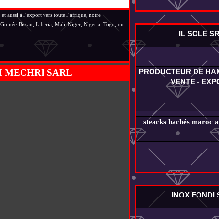
aussi à l’export vers toute l’afrique, notre
Guinée-Bissau, Liberia, Mali, Niger, Nigeria, Togo, ou
IL SOLE S
PRODUCTEUR DE HA
 MECHRI SARL
VENTE - EXP
steacks hachés maroc al
INOX FONDI 