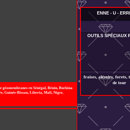
ENNE - U - ER
OUTILS SPÉCIAUX
fraises, alésoirs, forets, 
de tour
 de géomembranes en Sénégal, Bénin, Burkina
, Guinée-Bissau, Liberia, Mali, Niger,