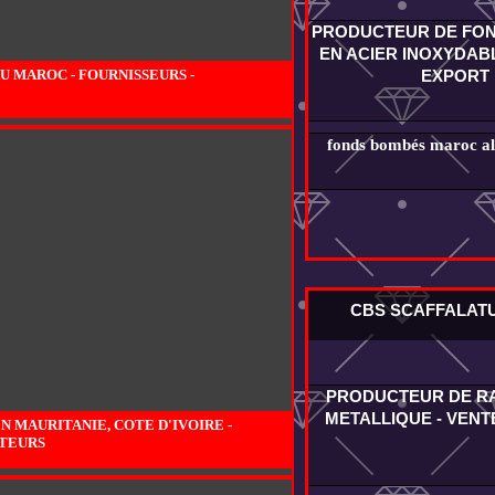
PRODUCTEUR DE FO
EN ACIER INOXYDABL
EXPORT
 MAROC - FOURNISSEURS -
fonds bombés maroc alg
CBS SCAFFALAT
PRODUCTEUR DE R
METALLIQUE - VENT
MAURITANIE, COTE D'IVOIRE -
ATEURS