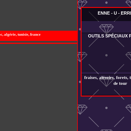
ENNE - U - ER
 algérie, tunisie, france
OUTILS SPÉCIAUX
fraises, alésoirs, forets, 
de tour