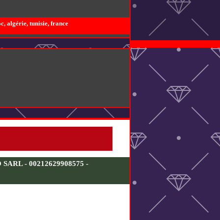
 algérie, tunisie, france
RL - 00212629908575 -