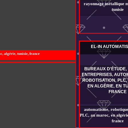
rayonnage métallique m
tunisie
EL-IN AUTOMATI
 algérie, tunisie, france
BUREAUX D'ÉTUDE, 
ENTREPRISES, AUTOM
ROBOTISATION, PLC,
EN ALGÉRIE, EN TU
FRANCE
automatisme, robotique,
PLC, au maroc, en algérie,
france