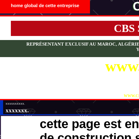
home global de cette entreprise
CBS
REPRÉSENTANT EXCLUSIF AU MAROC, ALGÉRIE, T
www.
VI
WWW.CB
xxxxxxxxxx.
xxxxxxx.
cette page est e
de construction 