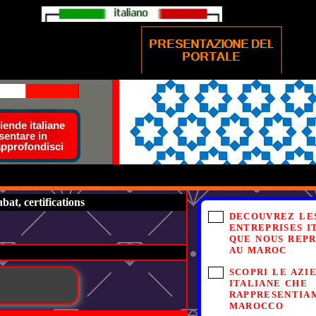
ende italiane
sentare in
approfondisci
at, certifications
DECOUVREZ LE
ENTREPRISES I
QUE NOUS REP
AU MAROC
SCOPRI LE AZI
ITALIANE CHE
RAPPRESENTIA
MAROCCO