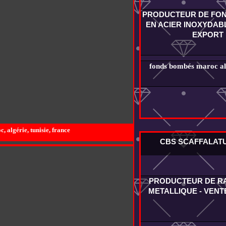
PRODUCTEUR DE FO
EN ACIER INOXYDABL
EXPORT
fonds bombés maroc alg
 algérie, tunisie, france
CBS SCAFFALAT
PRODUCTEUR DE R
METALLIQUE - VENT