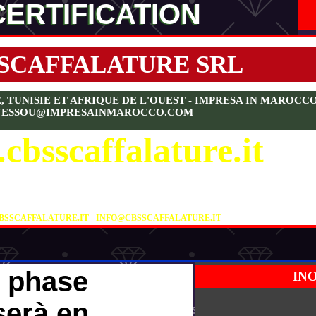
CERTIFICATION
 SCAFFALATURE SRL
UNISIE ET AFRIQUE DE L'OUEST - IMPRESA IN MAROCCO SA
YESSOU@IMPRESAINMAROCCO.COM
cbsscaffalature.it
CBS SCAFFALATURE S.R.L.
A DELL'OLMO 18/1 - 19 - 36055 NOVE (VICENZA)
IF (PARTITA IVA) 02760520243
TEL +39 0424 590924
SSCAFFALATURE.IT - INFO@CBSSCAFFALATURE.IT
n phase
IN
serà en