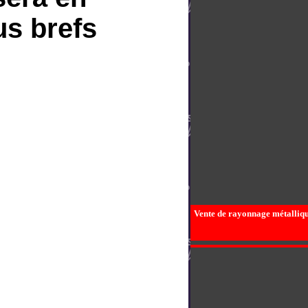
us brefs
Vente de rayonnage métallique