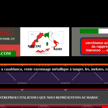
NÇAIS
UNISIE, ET
cerchiamo azi
da rappre
marocco .... 
.COM
 casablanca, vente rayonnage métallique à tanger, fes, meknes, rab
ENTREPRISES ITALIENNES QUE NOUS REPRÉSENTONS AU MAROC