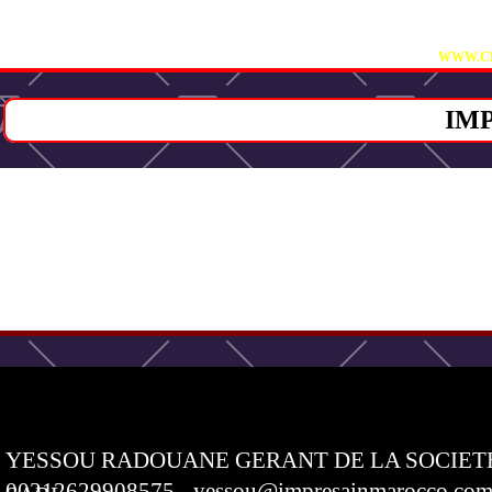
VI
WWW.CB
IM
YESSOU RADOUANE GERANT DE LA SOCIET
00212629908575 - yessou@impresainmarocco.