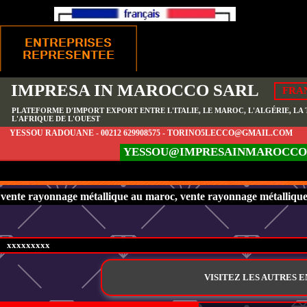
IMPRESA IN MAROCCO SARL
FRA
PLATEFORME D'IMPORT EXPORT ENTRE L'ITALIE, LE MAROC, L'ALGÉRIE, LA T
L'AFRIQUE DE L'OUEST
YESSOU RADOUANE - 00212 629908575 - TORINO5LECCO@GMAIL.COM
YESSOU@IMPRESAINMAROCCO
vente rayonnage métallique au maroc, vente rayonnage métallique à
xxxxxxxxx
VISITEZ LES AUTRES 