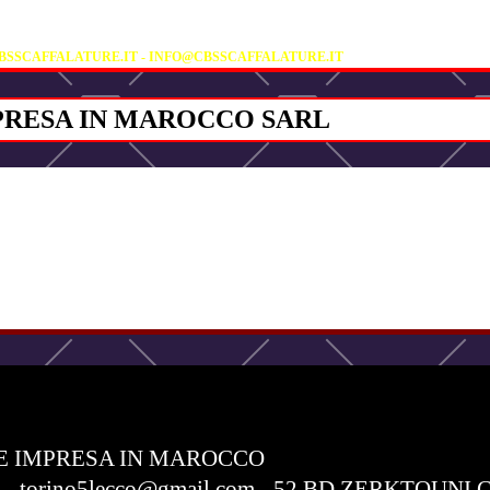
A DELL'OLMO 18/1 - 19 - 36055 NOVE (VICENZA)
IF (PARTITA IVA) 02760520243
TEL +39 0424 590924
SSCAFFALATURE.IT - INFO@CBSSCAFFALATURE.IT
PRESA IN MAROCCO SARL
E IMPRESA IN MAROCCO
com - torino5lecco@gmail.com - 52 BD ZERKTO