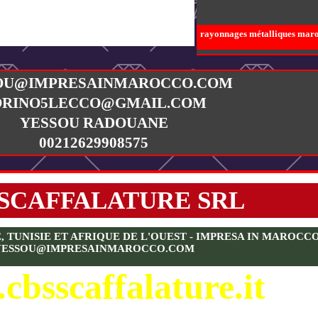
rayonnages métalliques maroc,
OU@IMPRESAINMAROCCO.COM
ORINO5LECCO@GMAIL.COM
YESSOU RADOUANE
00212629908575
 SCAFFALATURE SRL
UNISIE ET AFRIQUE DE L'OUEST - IMPRESA IN MAROCCO SA
YESSOU@IMPRESAINMAROCCO.COM
cbsscaffalature.it
CBS SCAFFALATURE S.R.L.