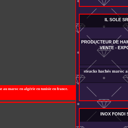
IL SOLE S
PRODUCTEUR DE HA
VENTE - EXP
steacks hachés maroc al
 au maroc en algérie en tunisie en france.
INOX FONDI 