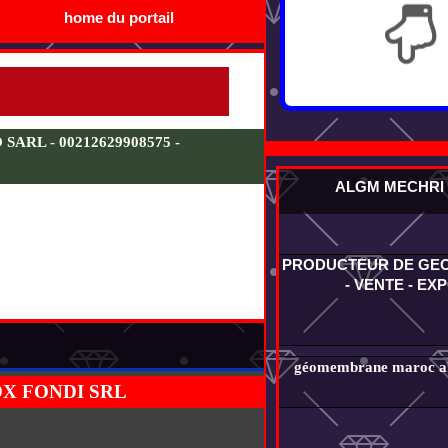
home du portail
RL - 00212629908575 -
ALGM MECHRI
PRODUCTEUR DE G
- VENTE - EX
géomembrane maroc alg
OX FONDI SRL