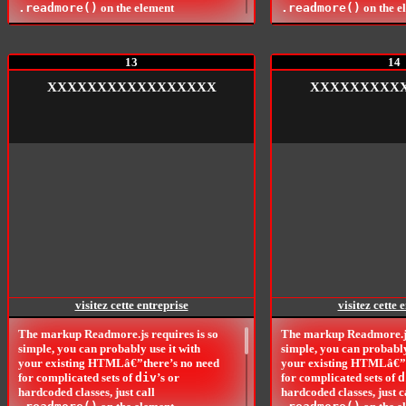
.readmore()
on the element
.readmore()
on the e
containing your block of text and
containing your block of
Readmore.js takes care of the rest.
Readmore.js takes care of
Readmore.js plays well in a responsive
Readmore.js plays well i
13
14
environment, too.
environment, too.
The markup Readmore.js requires is so
The markup Readmore.js 
XXXXXXXXXXXXXXXXX
XXXXXXXXX
simple, you can probably use it with
simple, you can probably
your existing HTMLâ€”there’s no need
your existing HTMLâ€”t
for complicated sets of
div
’s or
for complicated sets of
d
hardcoded classes, just call
hardcoded classes, just c
.readmore()
on the element
.readmore()
on the e
containing your block of text and
containing your block of
Readmore.js takes care of the rest.
Readmore.js takes care of
Readmore.js plays well in a responsive
Readmore.js plays well i
environment, too.
environment, too.
The markup Readmore.js requires is so
The markup Readmore.js 
simple, you can probably use it with
simple, you can probably
your existing HTMLâ€”there’s no need
your existing HTMLâ€”t
for complicated sets of
div
’s or
for complicated sets of
d
hardcoded classes, just call
hardcoded classes, just c
.readmore()
on the element
.readmore()
on the e
visitez cette entreprise
visitez cette 
containing your block of text and
containing your block of
Readmore.js takes care of the rest.
Readmore.js takes care of
The markup Readmore.js requires is so
The markup Readmore.js 
Readmore.js plays well in a responsive
Readmore.js plays well i
simple, you can probably use it with
simple, you can probably
environment, too.
environment, too.
your existing HTMLâ€”there’s no need
your existing HTMLâ€”t
The markup Readmore.js requires is so
The markup Readmore.js 
for complicated sets of
div
’s or
for complicated sets of
d
simple, you can probably use it with
simple, you can probably
hardcoded classes, just call
hardcoded classes, just c
your existing HTMLâ€”there’s no need
your existing HTMLâ€”t