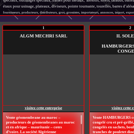
spéciaux, outillages spéciaux, fraises pour métaux, alésoirs, forets, tarauds, bar
étaux pour usinage, plateaux, diviseurs, pointe tournante, tourelles, barres d’al
fournisseurs, producteurs, distributeurs, gros, grossistes, importateurs, annonces, import, export
1
2
ALGM MECHRI SARL
IL SOLE
HAMBURGERS
CONGE
visitez cette entreprise
visitez cette 
Vente géomembrane au maroc –
Vente HAMBURGERS co
producteurs de géomembranes au maroc
congelé cru et pré-grillé,
et en afrique – mauritanie – cotes
congelés en sachets, boul
d’voire. La société Algérienne
tranches de pouletet din