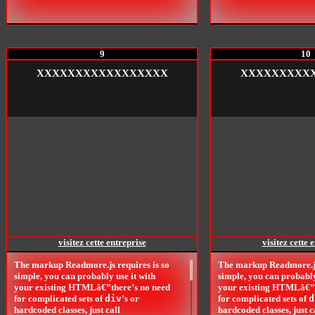
disponible dans le marché utilisée dans
Différentes domaines de l'étanchéité:
imperméabilisation des bassins
hydriques, industrie, stockage de déchets,
agriculture, hydrocarbure et ouvrages
9
10
hydrauliques.
XXXXXXXXXXXXXXXXX
XXXXXXXXX
visitez cette entreprise
visitez cette 
The markup Readmore.js requires is so
The markup Readmore.js 
simple, you can probably use it with
simple, you can probably
your existing HTMLâ€”there’s no need
your existing HTMLâ€”t
for complicated sets of
div
’s or
for complicated sets of
d
hardcoded classes, just call
hardcoded classes, just c