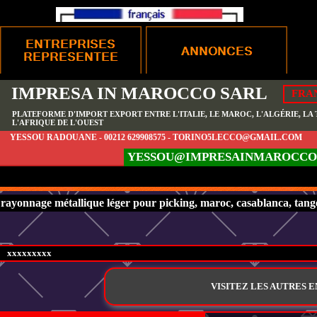
IMPRESA IN MAROCCO SARL
FRA
PLATEFORME D'IMPORT EXPORT ENTRE L'ITALIE, LE MAROC, L'ALGÉRIE, LA T
L'AFRIQUE DE L'OUEST
YESSOU RADOUANE - 00212 629908575 - TORINO5LECCO@GMAIL.COM
YESSOU@IMPRESAINMAROCCO
rayonnage métallique léger pour picking, maroc, casablanca, tang
xxxxxxxxx
VISITEZ LES AUTRES 