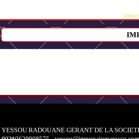
VI
WWW.CB
IM
YESSOU RADOUANE GERANT DE LA SOCIET
00212629908575 - yessou@impresainmarocco.