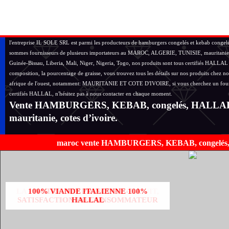
l'entreprise IL SOLE SRL est parmi les producteurs de hamburgers congelés et kebab congelé 
sommes fournisseurs de plusieurs importateurs au MAROC, ALGERIE, TUNISIE, mauritanie et co
Guinée-Bissau, Liberia, Mali, Niger, Nigeria, Togo, nos produits sont tous certifiés HALLAL 
composition, la pourcentage de graisse, vous trouvez tous les détails sur nos produits c
afrique de l'ouest, notamment: MAURITANIE ET COTE D'IVOIRE, si vous cherchez un fou
certifiés HALLAL, n'hésitez pas à nous contacter en chaque moment.
Vente HAMBURGERS, KEBAB, congelés, HALLAL, au ma
mauritanie, cotes d’ivoire.
maroc vente HAMBURGERS, KEBAB, congelés, HALL
LA PRATICITÉ D'UN PLAT PRÉ - CUIT,
100% VIANDE ITALIENNE 100%
NOTRE BUT PRINCIPAL - LA
SATISFACTION DU CONSOMMATEUR
100% NATUREL.
HALLAL