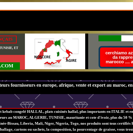
NÇAIS
UNISIE, ET
cerchiamo azi
da rappre
marocco .... 
.COM
eurs fournisseurs en europe, afrique, vente et export au maroc, en a
t kebab congelé HALLAL, plats cuisinés hallal, plus importants en ITALIE et en
tateurs au MAROC, ALGERIE, TUNISIE, mauritanie et cote d'ivoir, plus du 50 % de
née-Bissau, Liberia, Mali, Niger, Nigeria, Togo, nos produits sont tous certifi
ballage, cartons ou sachets, la composition, la pourcentage de graisse, vous trouv