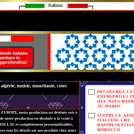
ende italiane
sentare in
approfondisci
lgérie, tunisie, mauritanie, cotes
DECOUVREZ LE
ENTREPRISES I
QUE NOUS REP
AU MAROC
 EUROPE, notre production est déstinée sois à
SCOPRI LE AZI
 notre production est destinée à la vente à
ITALIANE CHE
és HALLAL et complétement personnalisables,
RAPPRESENTIA
MAROCCO
ez tous les détails sur nos produits chez notre