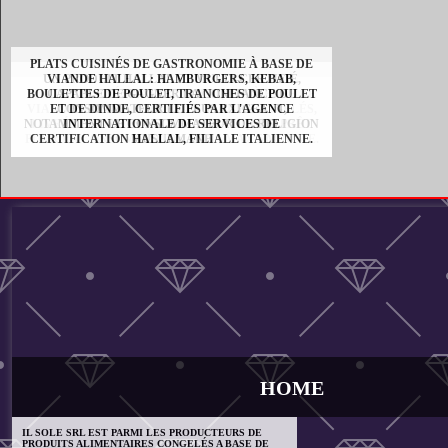
PLATS CUISINÉS DE GASTRONOMIE À BASE DE
UN PRODUIT HALLAL ET MULTI-CERTIFIÉ,
VIANDE HALLAL: HAMBURGERS, KEBAB,
BOULETTES DE POULET, TRANCHES DE POULET
PLATS CUISINÉS GASTRONOMIQUES À BASE DE
CAPABLE DE GAGNER LA CONFIANCE DU
VIANDE BOVINE, POULET ET DINDE CONGELÉS,
ET DE DINDE, CERTIFIÉS PAR L'AGENCE
CONSOMMATEUR LE PLUS EXIGEANT,
NOTAMMENT LE CONSOMMATEUR DE RELIGION
LIVRÉS DANS DES SACHETS PRATIQUES, PRÊT
INTERNATIONALE DE SERVICES DE
POUR LA CONSOMMATION DANS MAX 5 MINUTE.
CERTIFICATION HALLAL, FILIALE ITALIENNE.
MUSULMANE
HOME
IL SOLE SRL EST PARMI LES PRODUCTEURS DE
PRODUITS ALIMENTAIRES CONGELÉS A BASE DE