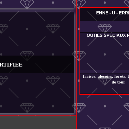
ENNE - U - ER
OUTILS SPÉCIAUX
RTIFIEE
fraises, alésoirs, forets, 
de tour