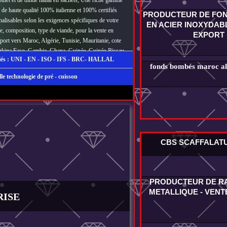
 de haute qualité 100% italienne et 100% certifiés
PRODUCTEUR DE FO
alisables selon les exigences spécifiques de votre
EN ACIER INOXYDABL
e, composition, type de viande, pour la vente en
EXPORT
xport vers Maroc, Algérie, Tunisie, Mauritanie, cote
Burkina Faso, Gambie, Ghana, Guinée, Guinée-Bissau,
ifiés : UNI - EN - ISO - IFS - BRC- HALLAL
, Togo, et toute l'Afrique de l'ouest, ou nous
fonds bombés maroc alg
mportateurs et distributeurs.
le technologie de pré - cuisson
CBS SCAFFALAT
PRODUCTEUR DE R
METALLIQUE - VENT
RISE