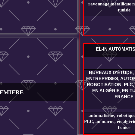
rayonnage métallique m
tunisie
EL-IN AUTOMATI
BUREAUX D'ÉTUDE, 
ENTREPRISES, AUTOM
ROBOTISATION, PLC,
EN ALGÉRIE, EN TU
REMIERE
FRANCE
automatisme, robotique,
PLC, au maroc, en algérie,
france