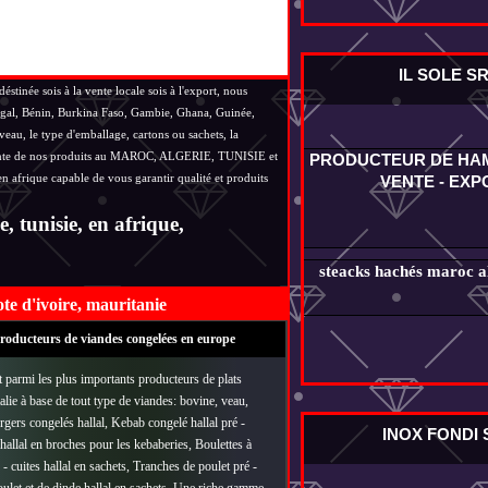
IL SOLE S
inée sois à la vente locale sois à l'export, nous
négal, Bénin, Burkina Faso, Gambie, Ghana, Guinée,
eau, le type d'emballage, cartons ou sachets, la
a vente de nos produits au MAROC, ALGERIE, TUNISIE et
PRODUCTEUR DE HA
que capable de vous garantir qualité et produits
VENTE - EXP
unisie, en afrique,
steacks hachés maroc al
 d'ivoire, mauritanie
roducteurs de viandes congelées en europe
parmi les plus importants producteurs de plats
talie à base de tout type de viandes: bovine, veau,
gers congelés hallal, Kebab congelé hallal pré -
INOX FONDI 
 hallal en broches pour les kebaberies, Boulettes à
- cuites hallal en sachets, Tranches de poulet pré -
oulet et de dinde hallal en sachets, Une riche gamme