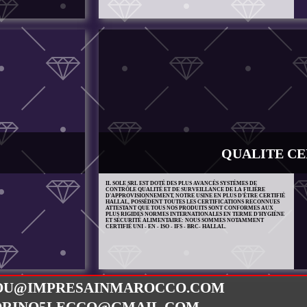
QUALITE CE
IL SOLE SRL EST DOTÉ DES PLUS AVANCÉS SYSTÈMES DE
CONTRÔLE QUALITÉ ET DE SURVEILLANCE DE LA FILIÈRE
D'APPROVISIONNEMENT, NOTRE USINE EN PLUS D'ÊTRE CERTIFIÉ
HALLAL, POSSÈDENT TOUTES LES CERTIFICATIONS RECONNUES
ATTESTANT QUE TOUS NOS PRODUITS SONT CONFORMES AUX
PLUS RIGIDES NORMES INTERNATIONALES EN TERME D'HYGIÈNE
ET SÉCURITÉ ALIMENTAIRE: NOUS SOMMES NOTAMMENT
CERTIFIÉ UNI - EN - ISO - IFS - BRC- HALLAL.
OU@IMPRESAINMAROCCO.COM
ORINO5LECCO@GMAIL.COM