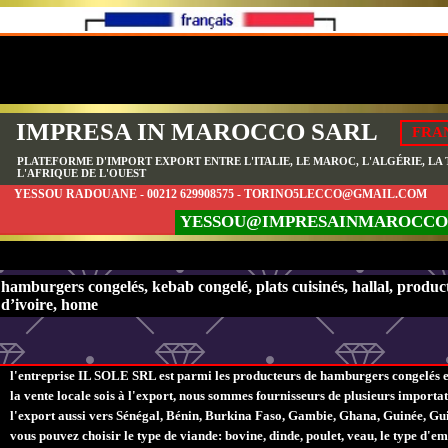
IMPRESA IN MAROCCO SARL
FRA
PLATEFORME D'IMPORT EXPORT ENTRE L'ITALIE, LE MAROC, L'ALGÉRIE, LA T
L'AFRIQUE DE L'OUEST
YESSOU RADOUANE - 00212 629908575 - TORINO5LECCO@GMAIL.COM
YESSOU@IMPRESAINMAROCCO
hamburgers congelés, kebab congelé, plats cuisinés, hallal, product
d’ivoire, home
l'entreprise IL SOLE SRL est parmi les producteurs de hamburgers congelés e
la vente locale sois à l'export, nous sommes fournisseurs de plusieurs impor
l'export aussi vers Sénégal, Bénin, Burkina Faso, Gambie, Ghana, Guinée, Gui
vous pouvez choisir le type de viande: bovine, dinde, poulet, veau, le type d'em