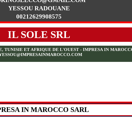
YESSOU RADOUANE
00212629908575
IL SOLE SRL
TUNISIE ET AFRIQUE DE L'OUEST - IMPRESA IN MAROCCO S
YESSOU@IMPRESAINMAROCCO.COM
PRESA IN MAROCCO SARL