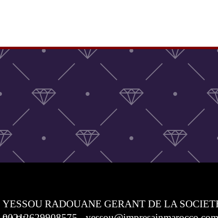
YESSOU RADOUANE GERANT DE LA SOCIET
00212629908575 - yessou@impresainmarocco.