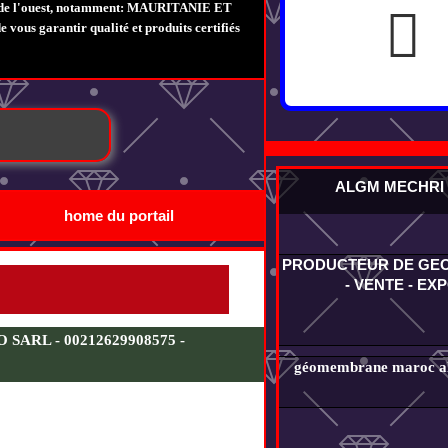
e de l'ouest, notamment: MAURITANIE ET
s garantir qualité et produits certifiés
ALGM MECHRI
home du portail
PRODUCTEUR DE G
- VENTE - EX
ARL - 00212629908575 -
géomembrane maroc alg