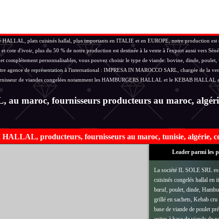
HALLAL, plats cuisinés hallal, plus importants en ITALIE et en EUROPE, notre production est dést
te d'ivoir, plus du 50 % de notre production est destinée à la vente à l'export aussi vers Sé
et complétement personnalisables, vous pouvez choisir le type de viande: bovine, dinde, poulet, v
hez notre agence de représentation à l'international : IMPRESA IN MAROCCO SARL, chargée de l
rnisseur de viandes congelées notamment les HAMBURGERS HALLAL et le KEBAB HALLAL en afri
roc, fournisseurs producteurs au maroc, algérie, t
AL, producteurs, fournisseurs au maroc, tunisie, algérie, cote
Leader parmi les p
La société IL SOLE SRL est 
cuisinés congelés hallal en i
bœuf, poulet, dinde, Hambur
grillé en sachets, Kebab cru
base de viande de poulet pré 
cuites à base de viande de p