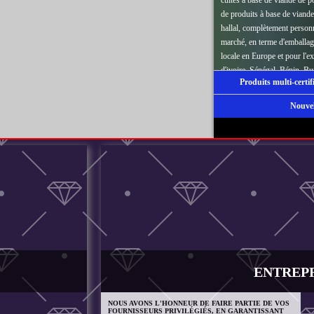
de produits à base de viande
hallal, complètement personn
marché, en terme d'emballag
locale en Europe et pour l'e
d'ivoire, Sénégal, Bénin, 
Produits multi-cert
Liberia, Mali, Niger, Nigeria
comptons un réseau vaste d'i
Nouvel
ENTREP
NOUS AVONS L'HONNEUR DE FAIRE PARTIE DE VOS
FOURNISSEURS PRIVILÉGIÉS, EN GARANTISSANT