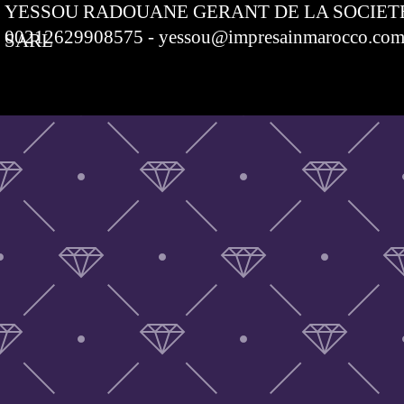
YESSOU RADOUANE GERANT DE LA SOCIET
00212629908575 - yessou@impresainmarocco.
SARL